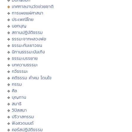
เทศกาลงานวัดช่วยชาติ
การเผยแผ่ศาสนา
ประเพณีไทย
บอกบุญ
สถานปฏิบัติธรรม
ธรรมะจากหลวงพ่อ
ธรรมะกับเยาวชน
นิทานธรรมะบันเทิง
ธรรมะบรรยาย
บทความธรรมะ
กวีธรรมะ
คติธรรม คำคม โดนใจ
กรรม
ศีล
บุญทาน
สมาธิ
วิปัสสนา
ปริวาสกรรม
ฟังสวดมนต์
คอร์สปฏิบัติธรรม