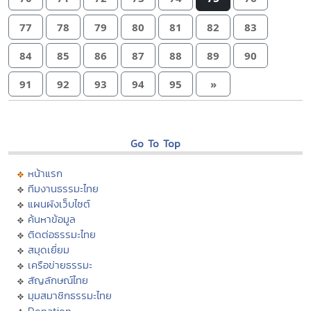
77
78
79
80
81
82
83
84
85
86
87
88
89
90
91
92
93
94
95
»
Go To Top
หน้าแรก
ทีมงานธรรมะไทย
แผนผังเว็บไซต์
ค้นหาข้อมูล
ติดต่อธรรมะไทย
สมุดเยี่ยม
เครือข่ายธรรมะ
สัญลักษณ์ไทย
มุมสมาชิกธรรมะไทย
Donation