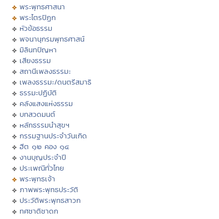
พระพุทธศาสนา
พระไตรปิฏก
หัวข้อธรรม
พจนานุกรมพุทธศาสน์
มิลินทปัญหา
เสียงธรรม
สถานีเพลงธรรมะ
เพลงธรรมะ/ดนตรีสมาธิ
ธรรมะปฏิบัติ
คลังแสงแห่งธรรม
บทสวดมนต์
หลักธรรมนำสุขฯ
กรรมฐานประจำวันเกิด
ฮีต ๑๒ คอง ๑๔
งานบุญประจำปี
ประเพณีทั่วไทย
พระพุทธเจ้า
ภาพพระพุทธประวัติ
ประวัติพระพุทธสาวก
ทศชาติชาดก