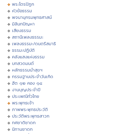
พระไตรปิฏก
หัวข้อธรรม
พจนานุกรมพุทธศาสน์
มิลินทปัญหา
เสียงธรรม
สถานีเพลงธรรมะ
เพลงธรรมะ/ดนตรีสมาธิ
ธรรมะปฏิบัติ
คลังแสงแห่งธรรม
บทสวดมนต์
หลักธรรมนำสุขฯ
กรรมฐานประจำวันเกิด
ฮีต ๑๒ คอง ๑๔
งานบุญประจำปี
ประเพณีทั่วไทย
พระพุทธเจ้า
ภาพพระพุทธประวัติ
ประวัติพระพุทธสาวก
ทศชาติชาดก
นิทานชาดก