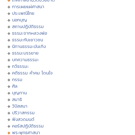
การเผยแผ่ศาสนา
ประเพณีไทย
บอกบุญ
สถานปฏิบัติธรรม
ธรรมะจากหลวงพ่อ
ธรรมะกับเยาวชน
นิทานธรรมะบันเทิง
ธรรมะบรรยาย
บทความธรรมะ
กวีธรรมะ
คติธรรม คำคม โดนใจ
กรรม
ศีล
บุญทาน
สมาธิ
วิปัสสนา
ปริวาสกรรม
ฟังสวดมนต์
คอร์สปฏิบัติธรรม
พระพุทธศาสนา