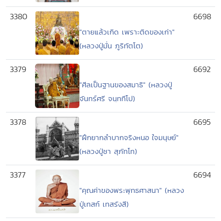
3380
6698
"ตายแล้วเกิด เพราะติดของเก่า"
(หลวงปู่มั่น ภูริทัตโต)
3379
6692
"ศีลเป็นฐานของสมาธิ" (หลวงปู่
จันทร์ศรี จนฺททีโป)
3378
6695
"ฝึกยากลำบากจริงหนอ ใจมนุษย์"
(หลวงปู่ชา สุภัทโท)
3377
6694
"คุณค่าของพระพุทธศาสนา" (หลวง
ปู่เทสก์ เทสรังสี)