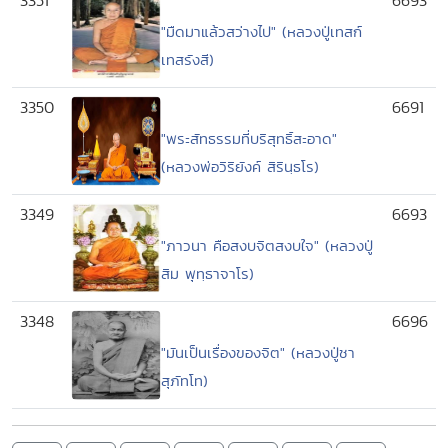
3351
6693
"มืดมาแล้วสว่างไป" (หลวงปู่เทสก์
เทสรังสี)
3350
6691
"พระสัทธรรมที่บริสุทธิ์สะอาด"
(หลวงพ่อวิริยังค์ สิรินฺธโร)
3349
6693
"ภาวนา คือสงบจิตสงบใจ" (หลวงปู่
สิม พุทฺธาจาโร)
3348
6696
"มันเป็นเรื่องของจิต" (หลวงปู่ชา
สุภัทโท)