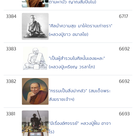
ตามหาบัว ญาณสัมปันโน)
3384
6717
"ศีลนำความสุข มาให้ตราบเท่าชรา"
(หลวงปู่ขาว อนาลโย)
3383
6692
"เป็นผู้สำรวมในศีลนั้นเองแหละ"
(หลวงปู่เหรียญ วรลาโภ)
3382
6692
"กรรมเป็นสิ่งน่ากลัว" (สมเด็จพระ
สังฆราชเจ้าฯ)
3381
6693
"มีเรื่องอัศจรรย์" หลวงปู่ฝั้น อาจา
โร)