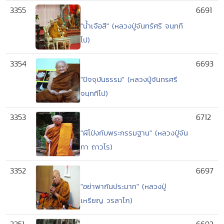
3355
6691
"น้ำเจือสี" (หลวงปู่จันทร์ศรี จนฺทที
โป)
3354
6693
"ปัจจุบันธรรม" (หลวงปู่จันทรศรี
จนฺททีโป)
3353
6712
"ผีโป่งกับพระกรรมฐาน" (หลวงปู่จัน
ทา ถาวโร)
3352
6697
"อย่าพากันประมาท" (หลวงปู่
เหรียญ วรลาโภ)