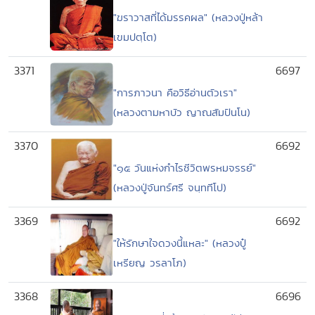
"ฆราวาสที่ได้มรรคผล" (หลวงปู่หล้า
เขมปตฺโต)
3371
6697
"การภาวนา คือวิธีอ่านตัวเรา"
(หลวงตามหาบัว ญาณสัมปันโน)
3370
6692
"๑๕ วันแห่งกำไรชีวิตพรหมจรรย์"
(หลวงปู่จันทร์ศรี จนฺททีโป)
3369
6692
"ให้รักษาใจดวงนี้แหละ" (หลวงปู๋
เหรียญ วรลาโภ)
3368
6696