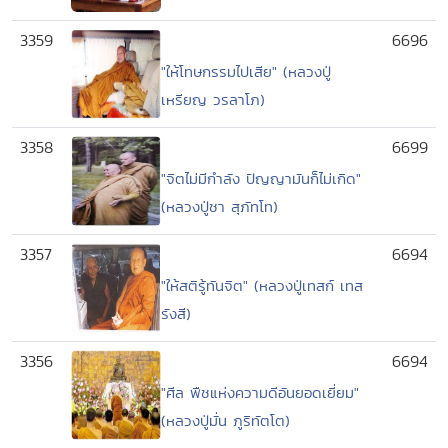
3359
6696
"ให้โทษกรรมไปเสีย" (หลวงปู่
เหรียญ วรลาโภ)
3358
6699
"จิตไม่มีกำลัง ปัญญามันก็ไม่เกิด"
(หลวงปู่ชา สุภัทโท)
3357
6694
"ให้สติรู้ทันจิต" (หลวงปู่เทสก์ เทส
รังสี)
3356
6694
"ศีล พืชแห่งความดีอันยอดเยี่ยม"
(หลวงปู่มั่น ภูริทัตโต)