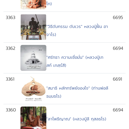
โท)
3363
6695
"วิธีดับกรรม ดับเวร" หลวงปู่ฝั้น อา
จาโร)
3362
6694
"ศรัทธา ความเชื่อมั่น" (หลวงปู่เท
สก์ เทสฺรํสี)
3361
6691
"สมาธิ หลักทรัพย์ของใจ" (ท่านพ่อลี
ธมฺมธโร)
3360
6694
"ลาโพธิญาณ" (หลวงปู่ลี กุสลธโร)