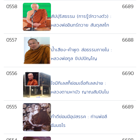
0558
6689
สัปปุริสธรรม (การรู้จักวางตัว) :
หลวงพ่ออินทร์ถวาย สันตุสสโก
0557
6688
น้ำเสียง-คำพูด ส่อธรรมภายใน :
หลวงพ่อทูล ขิปปปัญโญ
0556
6690
ใจมีกิเลสก็ย่อมเชื่อกิเลสง่าย :
หลวงตามหาบัว ญาณสัมปันโน
0555
6689
ทำดีย่อมมีอุปสรรค : ท่านพ่อลี
ธัมมธโร