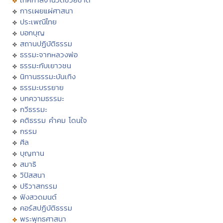
การเผยแผ่ศาสนา
ประเพณีไทย
บอกบุญ
สถานปฏิบัติธรรม
ธรรมะจากหลวงพ่อ
ธรรมะกับเยาวชน
นิทานธรรมะบันเทิง
ธรรมะบรรยาย
บทความธรรมะ
กวีธรรมะ
คติธรรม คำคม โดนใจ
กรรม
ศีล
บุญทาน
สมาธิ
วิปัสสนา
ปริวาสกรรม
ฟังสวดมนต์
คอร์สปฏิบัติธรรม
พระพุทธศาสนา