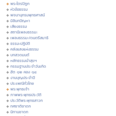
พระไตรปิฏก
หัวข้อธรรม
พจนานุกรมพุทธศาสน์
มิลินทปัญหา
เสียงธรรม
สถานีเพลงธรรมะ
เพลงธรรมะ/ดนตรีสมาธิ
ธรรมะปฏิบัติ
คลังแสงแห่งธรรม
บทสวดมนต์
หลักธรรมนำสุขฯ
กรรมฐานประจำวันเกิด
ฮีต ๑๒ คอง ๑๔
งานบุญประจำปี
ประเพณีทั่วไทย
พระพุทธเจ้า
ภาพพระพุทธประวัติ
ประวัติพระพุทธสาวก
ทศชาติชาดก
นิทานชาดก