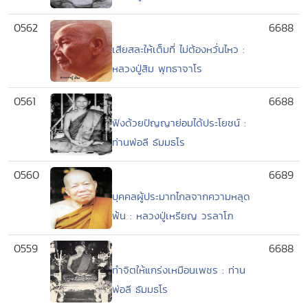
0562
6688
เสียสละให้เต็มที่ ไม่ต้องหวั่นไหว :
หลวงปู่สิม พุทธาจาโร
0561
6688
ฟังด้วยปัญญาย่อมได้ประโยชน์ :
ท่านพ่อลี ธัมมธโร
0560
6689
บุคคลผู้ประมาทไกลจากความหลุด
พ้น : หลวงปู่เหรียญ วรลาโภ
0559
6688
ทำจิตให้แกร่งเหมือนเพชร : ท่าน
พ่อลี ธัมมธโร