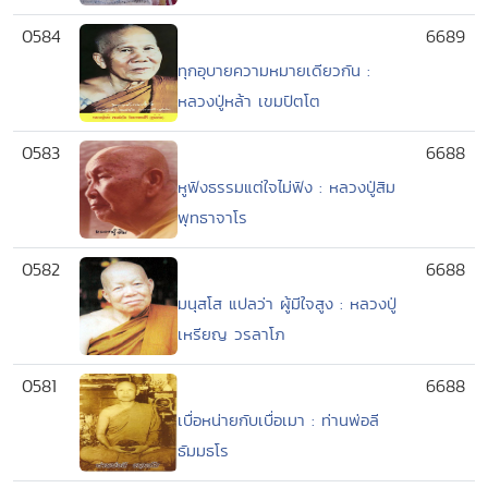
0584
6689
ทุกอุบายความหมายเดียวกัน :
หลวงปู่หล้า เขมปัตโต
0583
6688
หูฟังธรรมแต่ใจไม่ฟัง : หลวงปู่สิม
พุทธาจาโร
0582
6688
มนุสโส แปลว่า ผู้มีใจสูง : หลวงปู่
เหรียญ วรลาโภ
0581
6688
เบื่อหน่ายกับเบื่อเมา : ท่านพ่อลี
ธัมมธโร