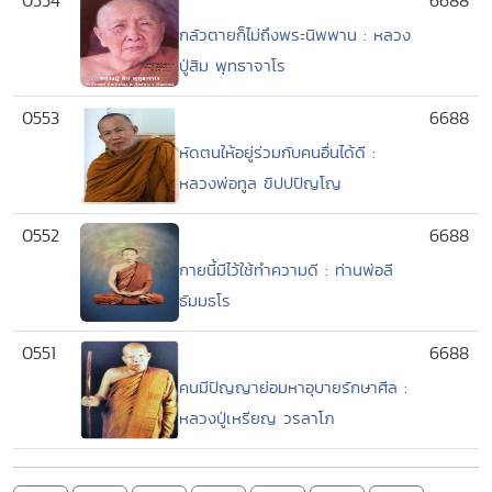
0554
6688
กลัวตายก็ไม่ถึงพระนิพพาน : หลวง
ปู่สิม พุทธาจาโร
0553
6688
หัดตนให้อยู่ร่วมกับคนอื่นได้ดี :
หลวงพ่อทูล ขิปปปัญโญ
0552
6688
กายนี้มีไว้ใช้ทำความดี : ท่านพ่อลี
ธัมมธโร
0551
6688
คนมีปัญญาย่อมหาอุบายรักษาศีล :
หลวงปู่เหรียญ วรลาโภ