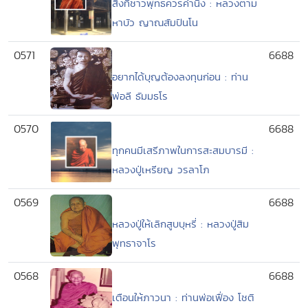
สิ่งที่ชาวพุทธควรคำนึง : หลวงตาม
หาบัว ญาณสัมปันโน
0571
6688
อยากได้บุญต้องลงทุนก่อน : ท่าน
พ่อลี ธัมมธโร
0570
6688
ทุกคนมีเสรีภาพในการสะสมบารมี :
หลวงปู่เหรียญ วรลาโภ
0569
6688
หลวงปู่ให้เลิกสูบบุหรี่ : หลวงปู่สิม
พุทธาจาโร
0568
6688
เตือนให้ภาวนา : ท่านพ่อเฟื่อง โชติ