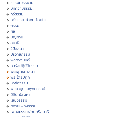
ธรรมะบรรยาย
บทความธรรมะ
กวีธรรมะ
คติธรรม คำคม โดนใจ
กรรม
ศีล
บุญทาน
สมาธิ
วิปัสสนา
ปริวาสกรรม
ฟังสวดมนต์
คอร์สปฏิบัติธรรม
พระพุทธศาสนา
พระไตรปิฏก
หัวข้อธรรม
พจนานุกรมพุทธศาสน์
มิลินทปัญหา
เสียงธรรม
สถานีเพลงธรรมะ
เพลงธรรมะ/ดนตรีสมาธิ