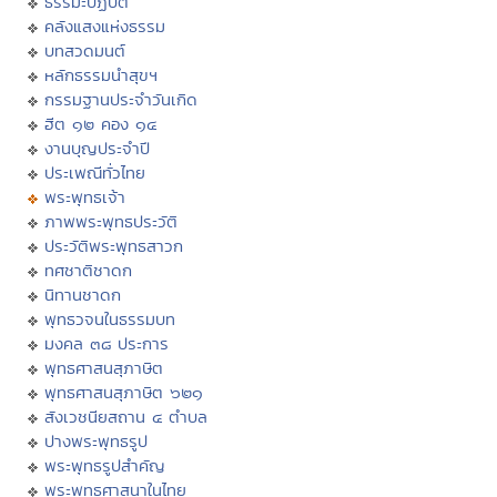
ธรรมะปฏิบัติ
คลังแสงแห่งธรรม
บทสวดมนต์
หลักธรรมนำสุขฯ
กรรมฐานประจำวันเกิด
ฮีต ๑๒ คอง ๑๔
งานบุญประจำปี
ประเพณีทั่วไทย
พระพุทธเจ้า
ภาพพระพุทธประวัติ
ประวัติพระพุทธสาวก
ทศชาติชาดก
นิทานชาดก
พุทธวจนในธรรมบท
มงคล ๓๘ ประการ
พุทธศาสนสุภาษิต
พุทธศาสนสุภาษิต ๖๒๑
สังเวชนียสถาน ๔ ตำบล
ปางพระพุทธรูป
พระพุทธรูปสำคัญ
พระพุทธศาสนาในไทย