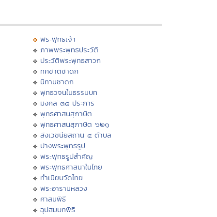
พระพุทธเจ้า
ภาพพระพุทธประวัติ
ประวัติพระพุทธสาวก
ทศชาติชาดก
นิทานชาดก
พุทธวจนในธรรมบท
มงคล ๓๘ ประการ
พุทธศาสนสุภาษิต
พุทธศาสนสุภาษิต ๖๒๑
สังเวชนียสถาน ๔ ตำบล
ปางพระพุทธรูป
พระพุทธรูปสำคัญ
พระพุทธศาสนาในไทย
ทำเนียบวัดไทย
พระอารามหลวง
ศาสนพิธี
อุปสมบทพิธี