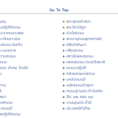
Go To Top
บุญ
พระพุทธศาสนา
นปฏิบัติธรรม
พระไตรปิฏก
มะจากหลวงพ่อ
หัวข้อธรรม
มะกับเยาวชน
พจนานุกรมพุทธศาสน์
นธรรมะบันเทิง
มิลินทปัญหา
มะบรรยาย
เสียงธรรม
วามธรรมะ
สถานีเพลงธรรมะ
ธรรมะ
เพลงธรรมะ/ดนตรีสมาธิ
ธรรม คำคม โดนใจ
ธรรมะปฏิบัติ
ม
คลังแสงแห่งธรรม
บทสวดมนต์
ทาน
หลักธรรมนำสุขฯ
ิ
กรรมฐานประจำวันเกิด
สสนา
ฮีต ๑๒ คอง ๑๔
วาสกรรม
งานบุญประจำปี
สวดมนต์
ประเพณีทั่วไทย
สปฏิบัติธรรม