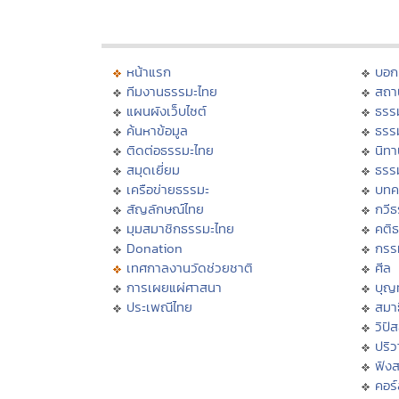
หน้าแรก
บอก
ทีมงานธรรมะไทย
สถา
แผนผังเว็บไซต์
ธรร
ค้นหาข้อมูล
ธรร
ติดต่อธรรมะไทย
นิทา
สมุดเยี่ยม
ธรร
เครือข่ายธรรมะ
บทค
สัญลักษณ์ไทย
กวี
มุมสมาชิกธรรมะไทย
คติ
Donation
กรร
เทศกาลงานวัดช่วยชาติ
ศีล
การเผยแผ่ศาสนา
บุญ
ประเพณีไทย
สมาธ
วิปั
ปริ
ฟัง
คอร์