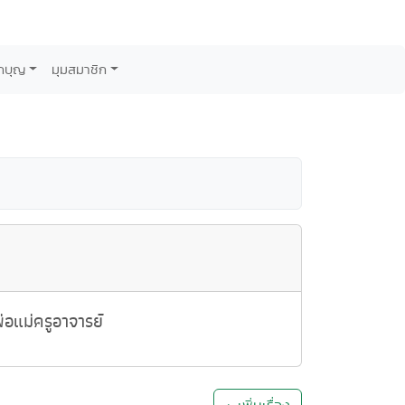
กบุญ
มุมสมาชิก
อแม่ครูอาจารย์