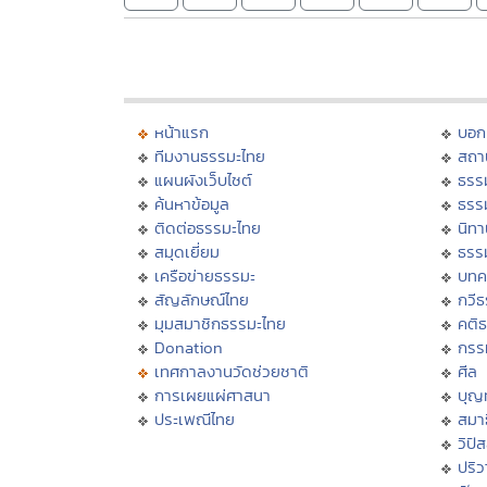
หน้าแรก
บอก
ทีมงานธรรมะไทย
สถา
แผนผังเว็บไซต์
ธรร
ค้นหาข้อมูล
ธรร
ติดต่อธรรมะไทย
นิทา
สมุดเยี่ยม
ธรร
เครือข่ายธรรมะ
บทค
สัญลักษณ์ไทย
กวี
มุมสมาชิกธรรมะไทย
คติ
Donation
กรร
เทศกาลงานวัดช่วยชาติ
ศีล
การเผยแผ่ศาสนา
บุญ
ประเพณีไทย
สมาธ
วิปั
ปริ