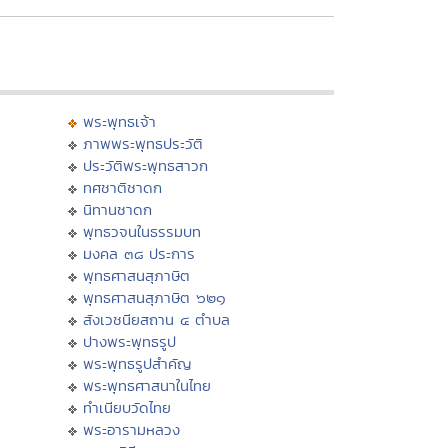
พระพุทธเจ้า
ภาพพระพุทธประวัติ
ประวัติพระพุทธสาวก
ทศชาติชาดก
นิทานชาดก
พุทธวจนในธรรมบท
มงคล ๓๘ ประการ
พุทธศาสนสุภาษิต
พุทธศาสนสุภาษิต ๖๒๑
สังเวชนียสถาน ๔ ตำบล
ปางพระพุทธรูป
พระพุทธรูปสำคัญ
พระพุทธศาสนาในไทย
ทำเนียบวัดไทย
พระอารามหลวง