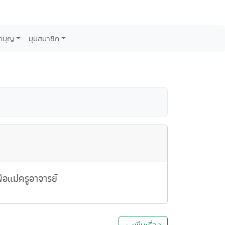
กบุญ
มุมสมาชิก
อแม่ครูอาจารย์