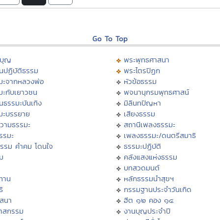
Go To Top
บุญ
พระพุทธศาสนา
นปฏิบัติธรรม
พระไตรปิฏก
มะจากหลวงพ่อ
หัวข้อธรรม
มะกับเยาวชน
พจนานุกรมพุทธศาสน์
นธรรมะบันเทิง
มิลินทปัญหา
มะบรรยาย
เสียงธรรม
วามธรรมะ
สถานีเพลงธรรมะ
ธรรมะ
เพลงธรรมะ/ดนตรีสมาธิ
ธรรม คำคม โดนใจ
ธรรมะปฏิบัติ
ม
คลังแสงแห่งธรรม
บทสวดมนต์
ทาน
หลักธรรมนำสุขฯ
ิ
กรรมฐานประจำวันเกิด
สสนา
ฮีต ๑๒ คอง ๑๔
วาสกรรม
งานบุญประจำปี