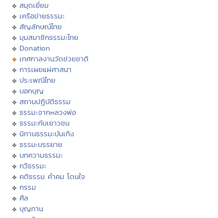
สมุดเยี่ยม
เครือข่ายธรรมะ
สัญลักษณ์ไทย
มุมสมาชิกธรรมะไทย
Donation
เทศกาลงานวัดช่วยชาติ
การเผยแผ่ศาสนา
ประเพณีไทย
บอกบุญ
สถานปฏิบัติธรรม
ธรรมะจากหลวงพ่อ
ธรรมะกับเยาวชน
นิทานธรรมะบันเทิง
ธรรมะบรรยาย
บทความธรรมะ
กวีธรรมะ
คติธรรม คำคม โดนใจ
กรรม
ศีล
บุญทาน