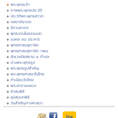
พระพุทธเจ้า
ภาพพระพุทธประวัติ
ประวัติพระพุทธสาวก
ทศชาติชาดก
นิทานชาดก
พุทธวจนในธรรมบท
มงคล ๓๘ ประการ
พุทธศาสนสุภาษิต
พุทธศาสนสุภาษิต ๖๒๑
สังเวชนียสถาน ๔ ตำบล
ปางพระพุทธรูป
พระพุทธรูปสำคัญ
พระพุทธศาสนาในไทย
ทำเนียบวัดไทย
พระอารามหลวง
ศาสนพิธี
อุปสมบทพิธี
วันสำคัญทางศาสนา
Eng