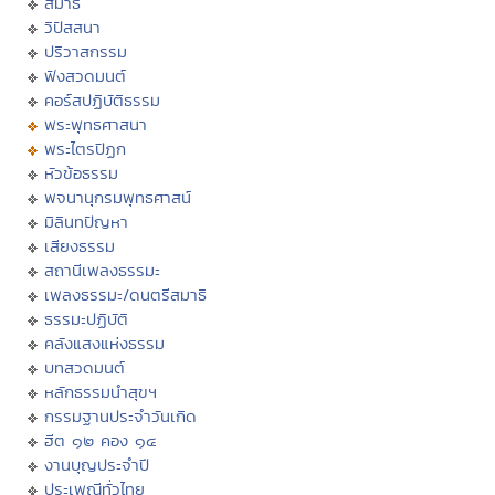
สมาธิ
วิปัสสนา
ปริวาสกรรม
ฟังสวดมนต์
คอร์สปฏิบัติธรรม
พระพุทธศาสนา
พระไตรปิฏก
หัวข้อธรรม
พจนานุกรมพุทธศาสน์
มิลินทปัญหา
เสียงธรรม
สถานีเพลงธรรมะ
เพลงธรรมะ/ดนตรีสมาธิ
ธรรมะปฏิบัติ
คลังแสงแห่งธรรม
บทสวดมนต์
หลักธรรมนำสุขฯ
กรรมฐานประจำวันเกิด
ฮีต ๑๒ คอง ๑๔
งานบุญประจำปี
ประเพณีทั่วไทย